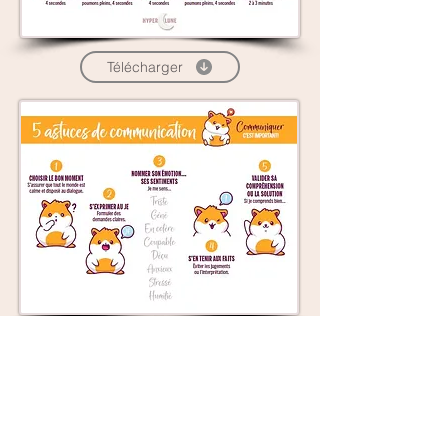
Télécharger
Télécharger
5660 Chemin de Chambly, suite
206, Saint-Hubert, Québec J3Y
7E5