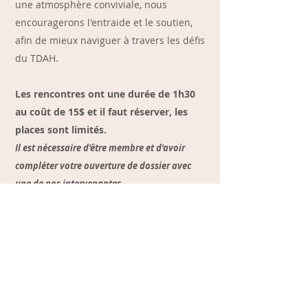
une atmosphère conviviale, nous
encouragerons l'entraide et le soutien,
afin de mieux naviguer à travers les défis
du TDAH.
Les rencontres ont une durée de 1h30
au coût de 15$ et
il faut réserver,
les
places sont limités.
Il est nécessaire d'être membre et d'avoir
compléter votre ouverture de dossier avec
une de nos intervenantes.
5660 Chemin de Chambly, suite
206, Saint-Hubert, Québec J3Y
7E5
450 678-8434