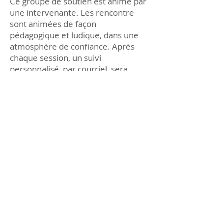
Ce groupe de soutien est animé par
une intervenante. Les rencontre
sont animées de façon
pédagogique et ludique, dans une
atmosphère de confiance. Après
chaque session, un suivi
personnalisé, par courriel, sera
remis aux parents sur approbation
de l'adolescent.
Lors de ces rencontres, les
adolescents abordent différents
sujets:
Présentation de soi, TDAH et les
troubles associés
L’école et l’organisation
L’écriture libératrice
Peurs et phobies
Les routines
La gestion des émotions (part 1)