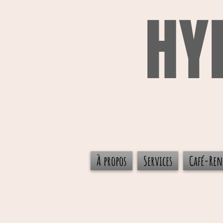
HY
À propos
Services
Café-Ren