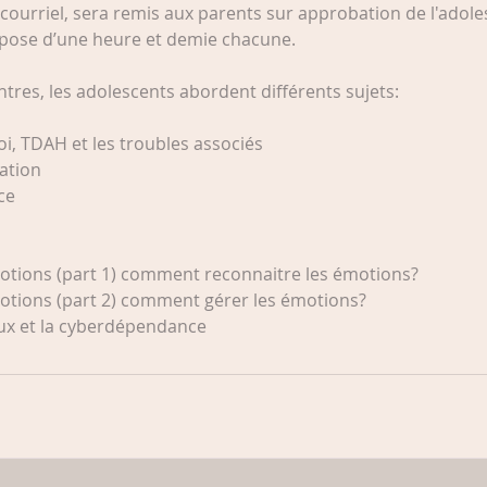
 courriel, sera remis aux parents sur approbation de l'adol
e
pose d’une heure et demie chacune.
p
t
tres, les adolescents abordent différents sujets:
.
oi, TDAH et les troubles associés
sation
ice
otions (part 1) comment reconnaitre les émotions?
otions (part 2) comment gérer les émotions?
ux et la cyberdépendance