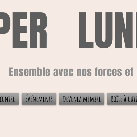
PER LUN
Ensemble avec nos forces et 
contre
Événements
Devenez membre
Boîte à outi