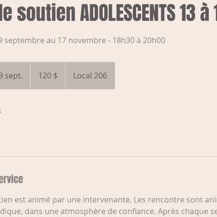
e soutien ADOLESCENTS 13 à 
9 septembre au 17 novembre - 18h30 à 20h00
120 dollars
canadiens
 sept.
C
120 $
Local 206
o
m
s
m
e
n
c
e
l
ervice
e
2
ien est animé par une intervenante. Les rencontre sont an
9
dique, dans une atmosphère de confiance. Après chaque ses
s