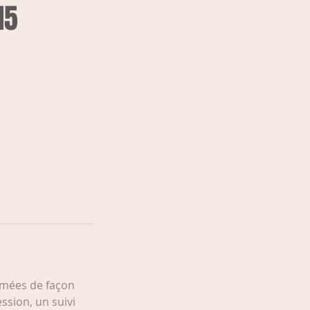
15
imées de façon
sion, un suivi