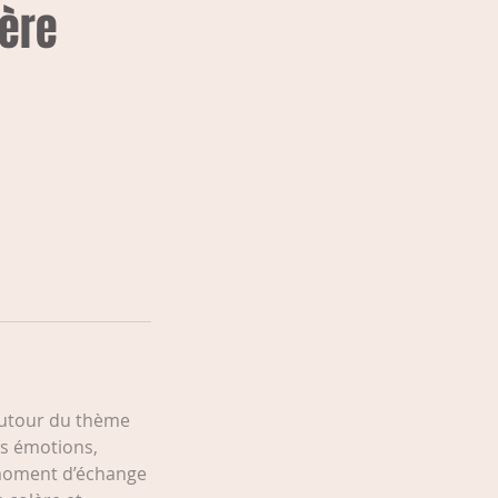
lère
 autour du thème
des émotions,
 moment d’échange