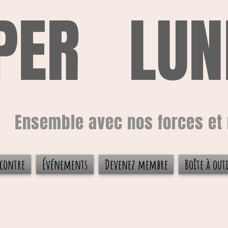
PER LUN
Ensemble avec nos forces et 
contre
Événements
Devenez membre
Boîte à outi