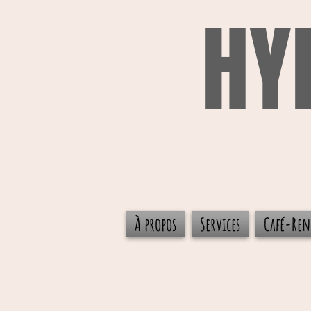
HY
À propos
Services
Café-Ren