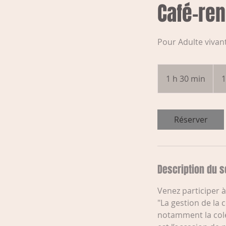
Café-ren
Pour Adulte vivant
15 do
cana
1 h 30 min
1
1
3
0
m
Réserver
i
n
Description du s
Venez participer 
"La gestion de la 
notamment la colè