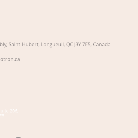
ly, Saint-Hubert, Longueuil, QC J3Y 7E5, Canada
otron.ca
uite 206,
E5