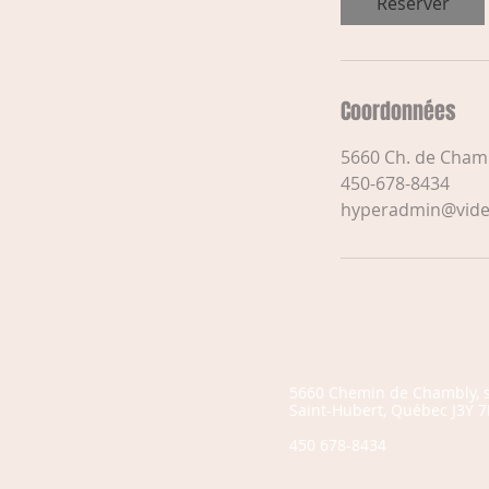
Réserver
Coordonnées
5660 Ch. de Chamb
450-678-8434
hyperadmin@vide
5660 Chemin de Chambly, s
Saint-Hubert, Québec J3Y 7
450 678-8434