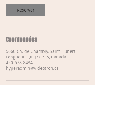
Réserver
Coordonnées
5660 Ch. de Chambly, Saint-Hubert,
Longueuil, QC J3Y 7E5, Canada
450-678-8434
hyperadmin@videotron.ca
5660 Chemin de Chambly, suite
206, Saint-Hubert, Québec J3Y
7E5
450 678-8434