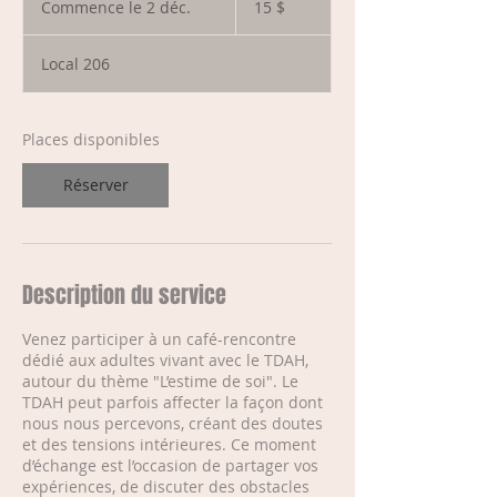
Commence le 2 déc.
C
15 $
o
m
Local 206
m
e
n
c
Places disponibles
e
l
Réserver
e
2
d
é
c
Description du service
.
Venez participer à un café-rencontre
dédié aux adultes vivant avec le TDAH,
autour du thème "L’estime de soi". Le
TDAH peut parfois affecter la façon dont
nous nous percevons, créant des doutes
et des tensions intérieures. Ce moment
d’échange est l’occasion de partager vos
expériences, de discuter des obstacles