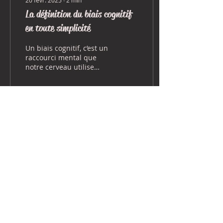
La définition du biais cognitif
en toute simplicité
Un biais cognitif, c’est un
raccourci mental que
notre cerveau utilise
pour prendre des
décisions rapidement. En
quelques secondes, il
trait
79
0
Voir plus
5660 Chemin de Chambly, suite
206, Saint-Hubert, Québec J3Y
7E5