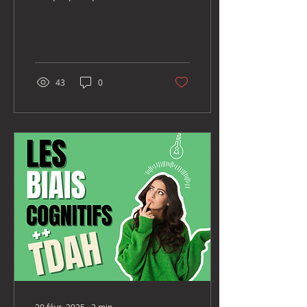
émotions ainsi que celles
des autres
43
0
20 févr. 2025
∙
2
min