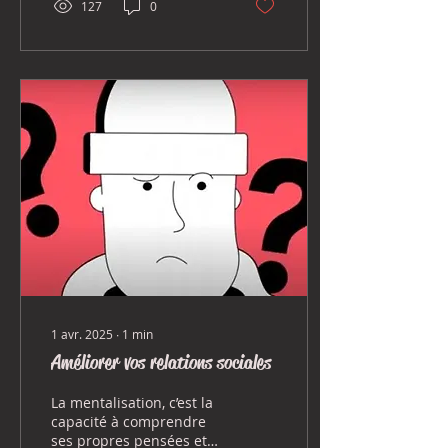
127
0
1 avr. 2025
∙
1
min
Améliorer vos relations sociales
La mentalisation, c’est la
capacité à comprendre
ses propres pensées et